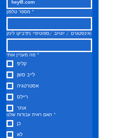
*
מספר טלפון
אינסטגרם / יוטיוב /ספוטיפיי (תדביקו לינק)
*
מה מעניין אותי
קליפ
לייב סשן
אסטרטגיה
ריילס
אחר
*
האם ראית עבודות שלנו
כן
לא