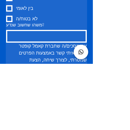
בין לאומי
לא בטוח/ה
משהו שחשוב שנדע?
אני מסכים/ה שחברת קאמל קופטר 
תיצור איתי קשר באמצעות הפרטים 
שמסרתי, לצורך שיחה, הצעת 
שירותים ועדכונים הקשורים לשיתופי 
פעולה ותהליכי עבודה עם מוזיקאים.
אני מאשר/ת כי פרטיי יישמרו 
במאגרי המידע של קאמל קופטר 
לצורך יצירת קשר בנוגע לפרויקטים, 
שירותים או הזדמנויות עתידיות 
הרלוונטיות לפעילותי המוזיקלית.
אני מאשר/ת כי המידע שמסרתי 
יישמר ויעובד על-ידי חברת קאמל 
קופטר לצורכי תקשורת מקצועית 