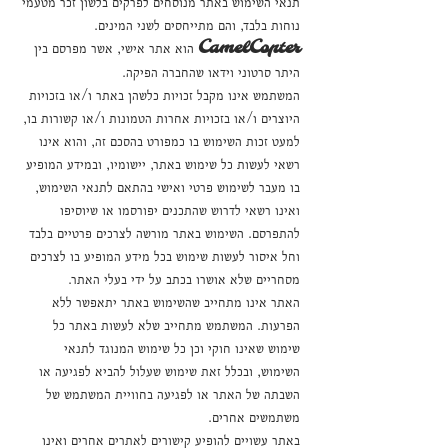
תנאי השימוש באתר מנוסחים לפרקים בלשון זכר מטעמי
נוחות בלבד, והם מתייחסים לשני המינים.
C
amelCopter
ה
וא אתר איש
י, אשר מפרסם בין
היתר סרטוני וידאו שהחברה הפיקה.
המשתמש אינו מקבל זכויות כלשהן באתר ו/או בזכויות
היוצרים ו/או בזכויות אחרות הטמונות ו/או קשורות בו,
למעט זכות השימוש בו כמפורט בהסכם זה, והוא אינו
רשאי לעשות כל שימוש באתר, יישומיו, ובמידע המופיע
בו מעבר לשימוש פרטי ואישי בהתאם לתנאי השימוש,
ואינו רשאי לדרוש שהתכנים יפורסמו או שיוסיפו
להתפרסם.
השימוש באתר מורשה לצרכים פרטיים בלבד
וחל איסור לעשות שימוש בכל מידע המופיע בו לצרכים
מסחריים שלא אושרו בכתב על ידי בעלי האתר.
האתר אינו מתחייב שהשימוש באתר יתאפשר ללא
הפרעות.
המשתמש מתחייב שלא לעשות באתר כל
שימוש שאינו חוקי וכן כל שימוש המנוגד לתנאי
השימוש, ובכלל זאת שימוש שעלול להביא לפגיעה או
השבתה של האתר או לפגיעה בחוויית המשתמש של
משתמשים אחרים.
באתר עשויים להופיע קישורים לאתרים אחרים ואינו