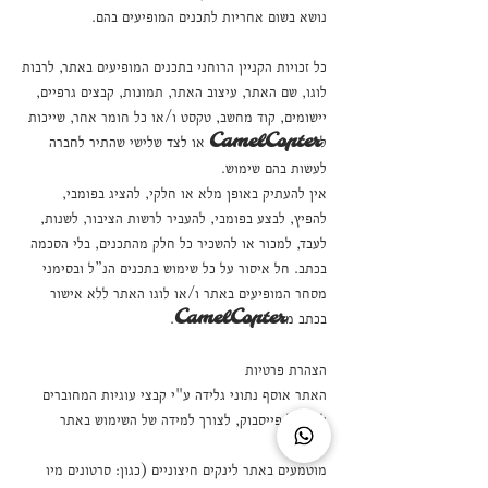
נושא בשום אחריות לתכנים המופיעים בהם.
כל זכויות הקניין הרוחני בתכנים המופיעים באתר, לרבות
לוגו, שם האתר, עיצוב האתר, תמונות, קבצים גרפיים,
יישומים, קוד מחשב, טקסט ו/או כל חומר אחר, שייכות
C
amelCopter
ל
או לצד שלישי שהתיר לחברה
לעשות בהם שימוש.
אין להעתיק באופן מלא או חלקי, להציג בפומבי,
להפיץ, לבצע בפומבי, להעביר לרשות הציבור, לשנות,
לעבד, למכור או להשכיר כל חלק מהתכנים, בלי הסכמה
בכתב. חל איסור על כל שימוש בתכנים הנ”ל ובסימני
מסחר המופיעים באתר ו/או לוגו האתר ללא אישור
C
amelCopter
בכתב מ
.
הצהרת פרטיות
האתר אוסף נתוני גלידה ע"י קבצי עוגיות המחוברים
לפיקסל פייסבוק, לצורך למידה של השימוש באתר
ושיפורו.
מוטמעים באתר לינקים חיצוניים (כגון: סרטונים מיו