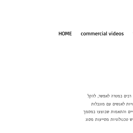
HOME
commercial videos
 רבים במטרה לאפשר, להקל
נגישות באתר בוצעו בהתאם לתקנה 35 בתקנות שוויון זכויות לאנשים עם מוגבלות
ן הישראלי ת”י 5568 המבוסס על הנחיות 2.0WCAG ובכפוף לשינויים והתאמות שבוצעו במסמך
ש טכנולוגיות מסייעות מסוג