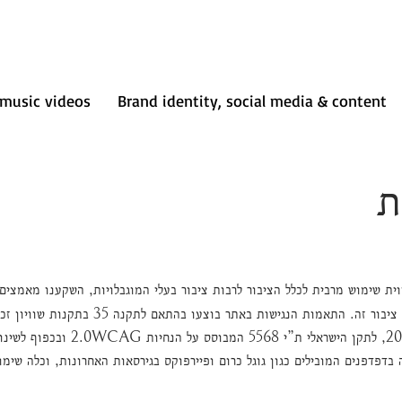
music videos
Brand identity, social media & content
ת
ת שימוש מרבית לכלל הציבור לרבות ציבור בעלי המוגבלויות, השקענו מאמצים
ולייעל את השימוש באתר בדגש על צרכי ציבור זה. התאמות ה
(התאמות נגישות לשירות) התשע”ג 2013, לתק
דפדפנים המובילים כגון גוגל כרום ופיירפוקס בגירסאות האחרונות, וכלה שימו